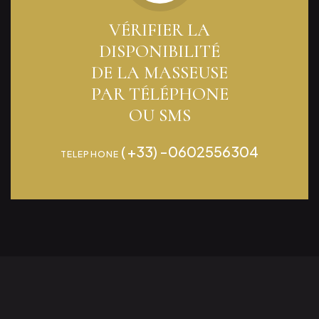
VÉRIFIER LA
DISPONIBILITÉ
DE LA MASSEUSE
PAR TÉLÉPHONE
OU SMS
( +33) -0602556304
TELEPHONE